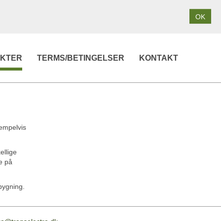
OK
KTER
TERMS/BETINGELSER
KONTAKT
empelvis
ellige
e på
bygning.