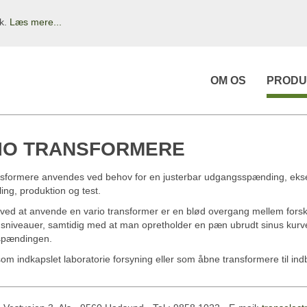
ik.
Læs mere...
OM OS
PRODU
IO TRANSFORMERE
nsformere anvendes ved behov for en justerbar udgangsspænding, eks
ling, produktion og test.
ved at anvende en vario transformer er en blød overgang mellem forsk
niveauer, samtidig med at man opretholder en pæn ubrudt sinus kurv
pændingen.
om indkapslet laboratorie forsyning eller som åbne transformere til ind