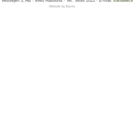
 Vestvejen 3, Als · 9560 Hadsund · Tel.: 9858 1022 · E-mail:
transelect
Website by Buchs