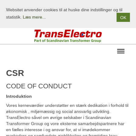
Websitet anvender cookies til at huske dine indstillinger og til
statistik.
Læs mere...
OK
OM OS
CSR
FIRMAPROFIL
CODE OF CONDUCT
HISTORIE
PRIMÆRE BRANCHER
Introduktion
CSR
Vores kerneværdier understøtter en stærk dedikation i forhold til
økonomisk , miljømæssig og social ansvarlig udvikling.
PRODUKTER
TransElectro såvel om øvrige selskaber i Scandinavian
Transformer Group og vore eksterne samarbejdspartnere har
TERMS/BETINGELSER
en fælles interesse i og ansvar for, at vi imødekommer
markeders og samfundets øjeblikkelige og fremtidige krav.