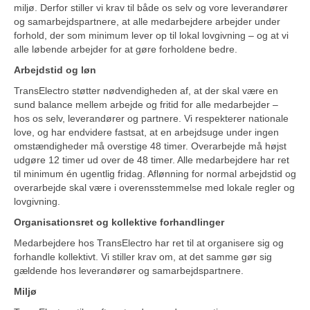
miljø. Derfor stiller vi krav til både os selv og vore leverandører
og samarbejdspartnere, at alle medarbejdere arbejder under
forhold, der som minimum lever op til lokal lovgivning – og at vi
alle løbende arbejder for at gøre forholdene bedre.
Arbejdstid og løn
TransElectro støtter nødvendigheden af, at der skal være en
sund balance mellem arbejde og fritid for alle medarbejder –
hos os selv, leverandører og partnere. Vi respekterer nationale
love, og har endvidere fastsat, at en arbejdsuge under ingen
omstændigheder må overstige 48 timer. Overarbejde må højst
udgøre 12 timer ud over de 48 timer. Alle medarbejdere har ret
til minimum én ugentlig fridag. Aflønning for normal arbejdstid og
overarbejde skal være i overensstemmelse med lokale regler og
lovgivning.
Organisationsret og kollektive forhandlinger
Medarbejdere hos TransElectro har ret til at organisere sig og
forhandle kollektivt. Vi stiller krav om, at det samme gør sig
gældende hos leverandører og samarbejdspartnere.
Miljø