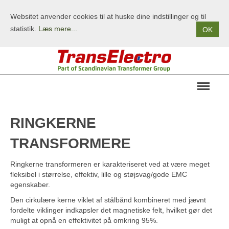
Websitet anvender cookies til at huske dine indstillinger og til
statistik.
Læs mere...
OK
OM OS
RINGKERNE
PRODUKTER
TRANSFORMERE
STANDARDPRODUKTER
Ringkerne transformeren er karakteriseret ved at være meget
KUNDESPECIFIKKE PRODUKTER
fleksibel i størrelse, effektiv, lille og støjsvag/gode EMC
TERMS/BETINGELSER
egenskaber.
Den cirkulære kerne viklet af stålbånd kombineret med jævnt
KONTAKT
fordelte viklinger indkapsler det magnetiske felt, hvilket gør det
muligt at opnå en effektivitet på omkring 95%.