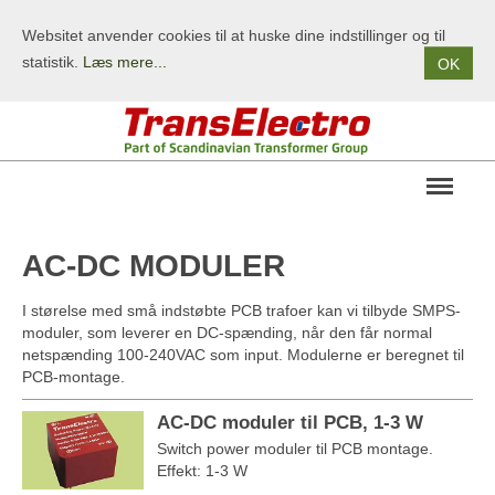
Websitet anvender cookies til at huske dine indstillinger og til
statistik.
Læs mere...
OK
OM OS
AC-DC MODULER
PRODUKTER
I størelse med små indstøbte PCB trafoer kan vi tilbyde SMPS-
STANDARDPRODUKTER
moduler, som leverer en DC-spænding, når den får normal
netspænding 100-240VAC som input. Modulerne er beregnet til
KUNDESPECIFIKKE PRODUKTER
PCB-montage.
TERMS/BETINGELSER
AC-DC moduler til PCB, 1-3 W
KONTAKT
Switch power moduler til PCB montage.
Effekt: 1-3 W