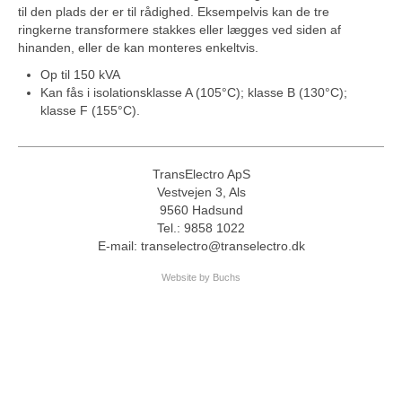
til den plads der er til rådighed. Eksempelvis kan de tre
ringkerne transformere stakkes eller lægges ved siden af
hinanden, eller de kan monteres enkeltvis.
Op til 150 kVA
Kan fås i isolationsklasse A (105°C); klasse B (130°C);
klasse F (155°C).
TransElectro ApS
Vestvejen 3, Als
9560 Hadsund
Tel.: 9858 1022
E-mail: transelectro@transelectro.dk
Website by Buchs