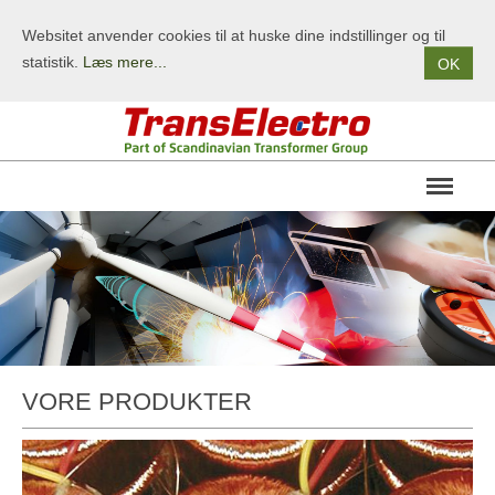
Websitet anvender cookies til at huske dine indstillinger og til
statistik.
Læs mere...
OK
OM OS
PRODUKTER
TERMS/BETINGELSER
KONTAKT
VORE PRODUKTER